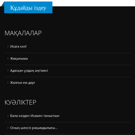
Құдайды іздеу
МАҚАЛАЛАР
Исаға кел!
Жақыныма
Адасқан ұлдың әңгімесі
Жалғыз ем-дәрі
КУӘЛІКТЕР
Бала кезден Исамен таныспын
Оның шексіз рақымдылығы...