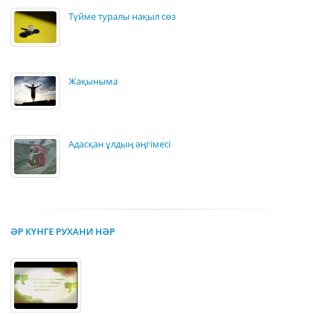
Түйме туралы нақыл сөз
Жақыныма
Адасқан ұлдың әңгімесі
ӘР КҮНГЕ РУХАНИ НӘР