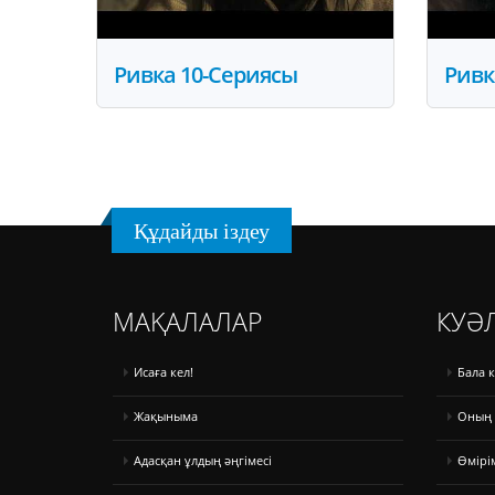
Ривка 10-Сериясы
Ривк
Құдайды іздеу
МАҚАЛАЛАР
КУӘЛ
Исаға кел!
Бала 
Жақыныма
Оның 
Адасқан ұлдың әңгімесі
Өмірі