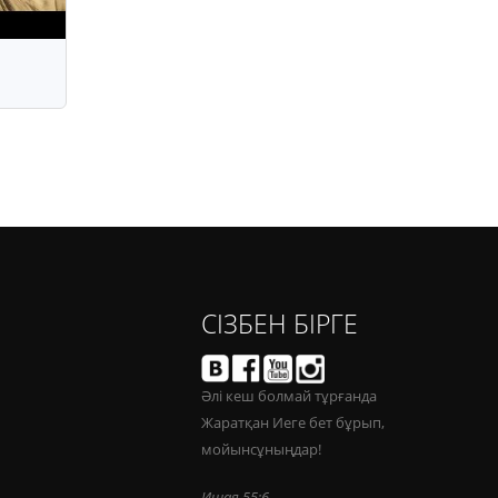
СІЗБЕН БІРГЕ
Әлі кеш болмай тұрғанда
Жаратқан Иеге бет бұрып,
мойынсұныңдар!
Ишая 55:6