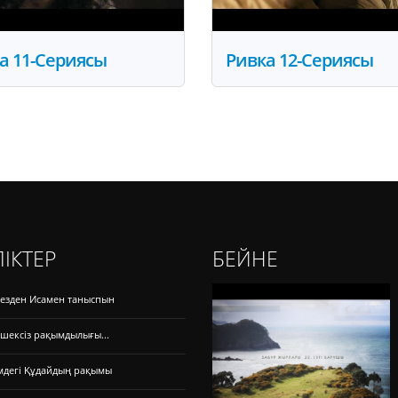
а 11-Сериясы
Ривка 12-Сериясы
ІКТЕР
БЕЙНЕ
кезден Исамен таныспын
шексіз рақымдылығы...
мдегі Құдайдың рақымы