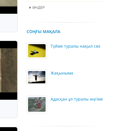
ӘНДЕР
СОҢҒЫ МАҚАЛА
Түйме туралы нақыл сөз
Жақыныма
Адасқан ұл туралы әңгіме