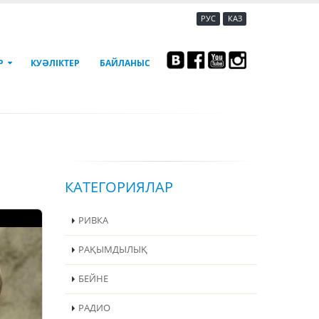
РУС
КАЗ
Р
КУӘЛІКТЕР
БАЙЛАНЫС
КАТЕГОРИЯЛАР
РИВКА
РАҚЫМДЫЛЫҚ
БЕЙНЕ
РАДИО