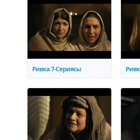
Ривка 7-Сериясы
Ривк