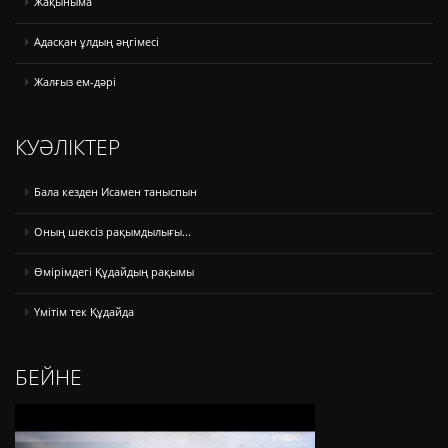
Жақыныма
Адасқан ұлдың әңгімесі
Жалғыз ем-дәрі
КУӘЛІКТЕР
Бала кезден Исамен таныспын
Оның шексіз рақымдылығы...
Өмірімдегі Құдайдың рақымы
Үмітім тек Құдайда
БЕЙНЕ