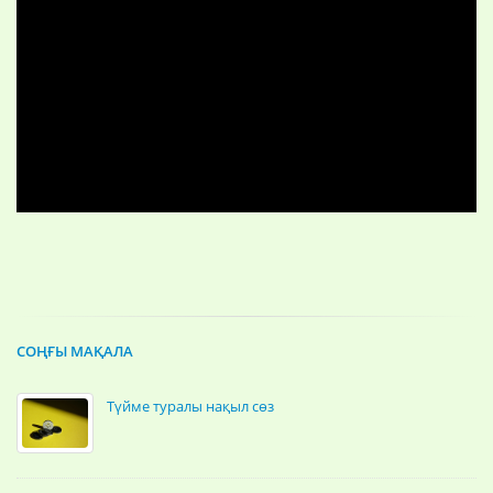
СОҢҒЫ МАҚАЛА
Түйме туралы нақыл сөз