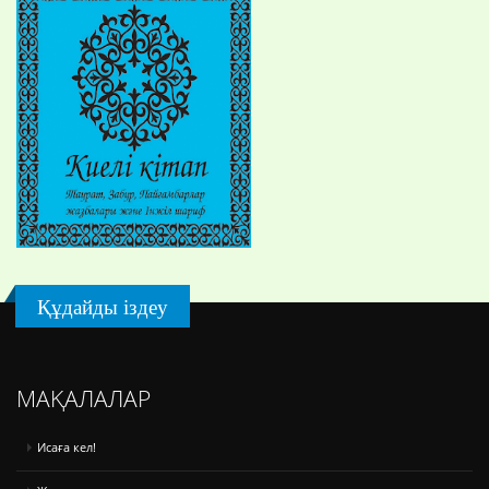
Құдайды іздеу
МАҚАЛАЛАР
Исаға кел!