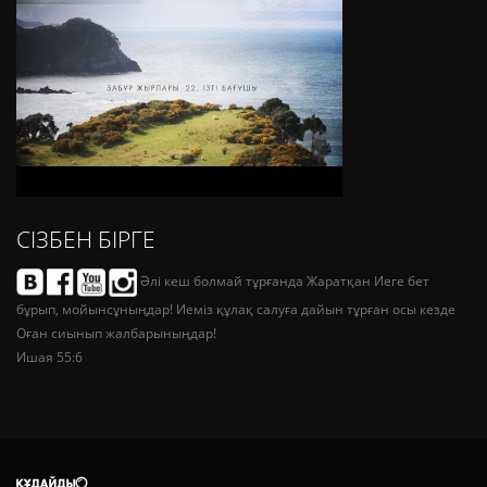
СІЗБЕН БІРГЕ
Әлі кеш болмай тұрғанда Жаратқан Иеге бет
бұрып, мойынсұныңдар! Иеміз құлақ салуға дайын тұрған осы кезде
Оған сиынып жалбарыныңдар!
Ишая 55:6