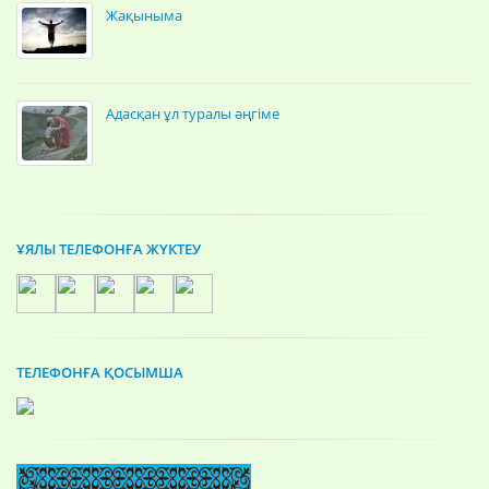
Жақыныма
Адасқан ұл туралы әңгіме
ҰЯЛЫ ТЕЛЕФОНҒА ЖҮКТЕУ
ТЕЛЕФОНҒА ҚОСЫМША