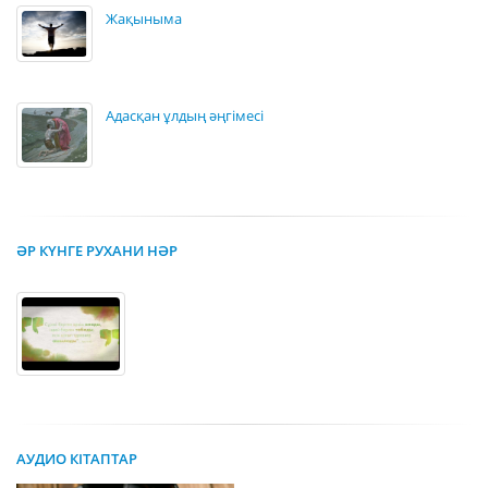
Жақыныма
Адасқан ұлдың әңгімесі
ӘР КҮНГЕ РУХАНИ НӘР
АУДИО КІТАПТАР