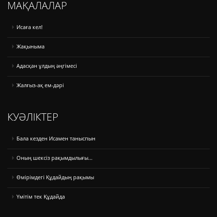
МАҚАЛАЛАР
Исаға кел!
Жақыныма
Адасқан ұлдың әңгімесі
Жалғыз-ақ ем-дәрі
КУӘЛІКТЕР
Бала кезден Исамен таныспын
Оның шексіз рақымдылығы...
Өмірімдегі Құдайдың рақымы
Үмітім тек Құдайда