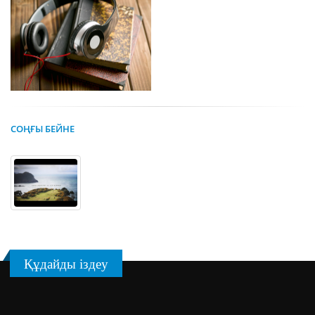
СОҢҒЫ БЕЙНЕ
Құдайды іздеу