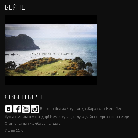
БЕЙНЕ
СІЗБЕН БІРГЕ
Әлі кеш болмай тұрғанда Жаратқан Иеге бет
бұрып, мойынсұныңдар! Иеміз құлақ салуға дайын тұрған осы кезде
Оған сиынып жалбарыныңдар!
Ишая 55:6