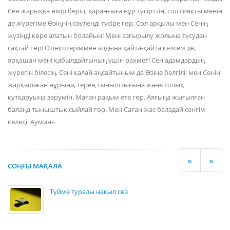
«
»
СОҢҒЫ МАҚАЛА
Түйме туралы нақыл сөз