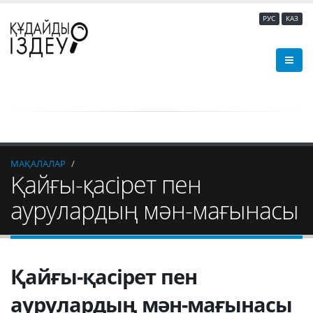
РУС
КАЗ
МАҚАЛАЛАР
Қайғы-қасірет пен
аурулардың мән-мағынасы
Қайғы-қасірет пен
аурулардың мән-мағынасы